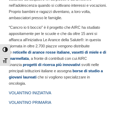
nell’adolescenza quando si coltivano interessi e vocazioni.
Proprio bambini e ragazzi diventano, a loro volta,
ambasciatori presso le famiglie.
“Cancro io ti boccio” è il progetto che AIRC ha studiato
appositamente per le scuole e che da oltre 15 anni si
affianca all’iniziativa Le Arance della Salute®: in questa
giornata in oltre 2.700 piazze vengono distribuite
Attiva/disattiva alto contrasto
le
reticelle di arance rosse italiane, vasetti di miele e di
marmellata
, a fronte di contributi con cui AIRC
Attiva/disattiva dimensione testo
finanzia
progetti di ricerca più innovativi
svolti nelle
principali istituzioni italiane e assegna
borse di studio a
giovani laureati
che si vogliono specializzare in
oncologia.
VOLANTINO INIZIATIVA
VOLANTINO PRIMARIA