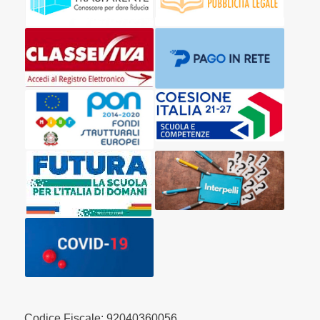
Codice Fiscale: 92040360056