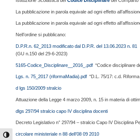
Istituzione Scolastica del
Codice Disciplinare
del Comparto Sc
La pubblicazione in parola equivale ad ogni effetto all’affissione
La pubblicazione in parola equivale ad ogni effetto all’affissione
Nell’ordine si pubblicano:
D.P.R.n. 62_2013 modificato dal D.P.R. del 13.06.2023 n. 81
r
(GU n.150 del 29-6-2023)
5165-Codice_Disciplinare__2016_.pdf
“Codice disciplinare de
Lgs. n. 75_2017 (riformaMadia).pdf
“D.L. 75/17: c.d. Riforma
d lgs 150/2009 stralcio
Attuazione della Legge 4 marzo 2009, n. 15 in materia di ottim
dlgs 297/94 stralcio capo IV disciplina docenti
Decreto Legislativo n° 297/94 – stralcio Capo IV Disciplina 
circolare ministeriale n 88 dell’08 09 2010
Attiva/disattiva alto contrasto