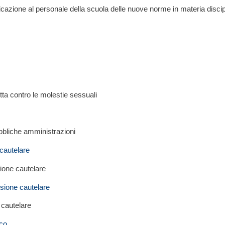
pplicazione al personale della scuola delle nuove norme in materia disci
tta contro le molestie sessuali
bbliche amministrazioni
 cautelare
ione cautelare
nsione cautelare
 cautelare
ico