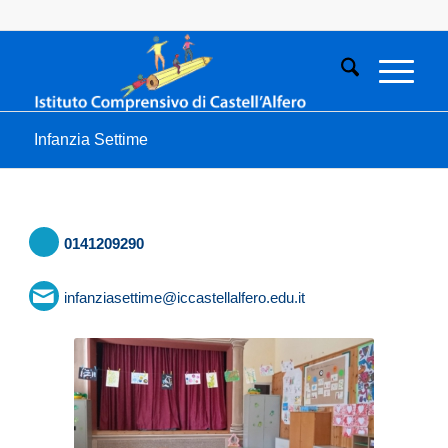
Infanzia Settime
0141209290
infanziasettime@iccastellalfero.edu.it