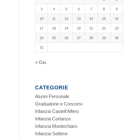
3
4
5
6
7
8
9
10
11
12
13
14
15
16
17
18
19
20
21
22
23
24
25
26
27
28
29
30
31
« Giu
CATEGORIE
Alunni Personale
Graduatorie e Concorsi
Infanzia Castell'Alfero
Infanzia Cortanze
Infanzia Montechiaro
Infanzia Settime