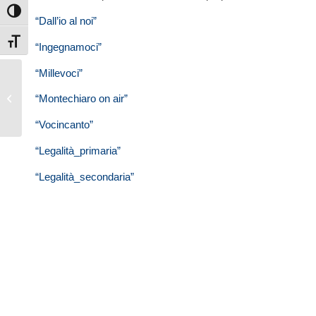
Attiva/disattiva alto contrasto
“Dall’io al noi”
Attiva/disattiva dimensione testo
“Ingegnamoci”
“Millevoci”
Gita sulla neve a
“Montechiaro on air”
Limone Piemonte
“Vocincanto”
“Legalità_primaria”
“Legalità_secondaria”