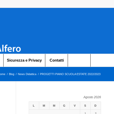
Sicurezza e Privacy
Contatti
ome
/
Blog
/
News Didattica
/
PROGETTI PIANO SCUOLA ESTATE 2022/2023
Agosto 2026
L
M
M
G
V
S
D
1
2