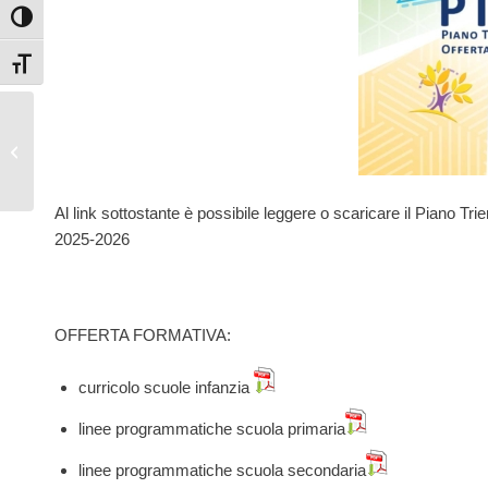
Attiva/disattiva alto contrasto
Attiva/disattiva dimensione testo
ISCRIZIONI A.S. 2026
– 2027
Al link sottostante è possibile leggere o scaricare il Piano Tri
2025-2026
OFFERTA FORMATIVA:
curricolo scuole infanzia
linee programmatiche scuola primaria
linee programmatiche scuola secondaria