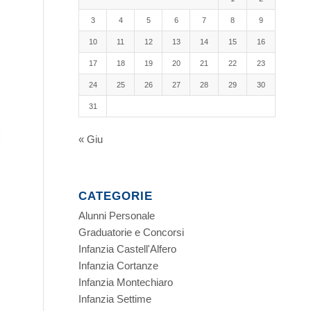
3
4
5
6
7
8
9
10
11
12
13
14
15
16
17
18
19
20
21
22
23
24
25
26
27
28
29
30
31
« Giu
CATEGORIE
Alunni Personale
Graduatorie e Concorsi
Infanzia Castell'Alfero
Infanzia Cortanze
Infanzia Montechiaro
Infanzia Settime