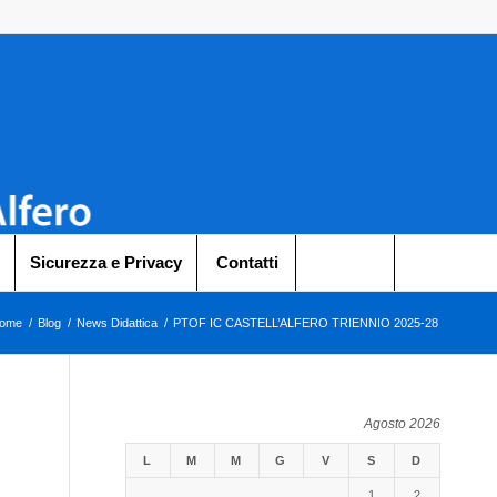
Sicurezza e Privacy
Contatti
ome
/
Blog
/
News Didattica
/
PTOF IC CASTELL’ALFERO TRIENNIO 2025-28
Agosto 2026
L
M
M
G
V
S
D
1
2