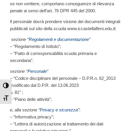
se non veritiere, comportano conseguenze di rilevanza
penale ai sensi dell’art. 76 DPR 445 del 2000.
Il personale dovrà prendere visione dei documenti integrali
pubblicati sul sito della scuola www.iccastellalfero.edu.it:
sezione “
Regolamenti e documentazione
”
– “Regolamento di Istituto”;
– “Patto di corresponsabilità scuola primaria e
secondaria”.
sezione “
Personale
“
– “Codice disciplinare del personale – D.P.R.n. 62_2013
modificato dal D.P.R. del 13.06.2023
Attiva/disattiva alto contrasto
n. 81” ;
– “Piano delle attività”;
Attiva/disattiva dimensione testo
e, alla sezione “
Privacy e sicurezza
”
:
– “Informativa privacy”;
– “Lettera di autorizzazione al trattamento dei dati
personali e le relative istruzioni ”.