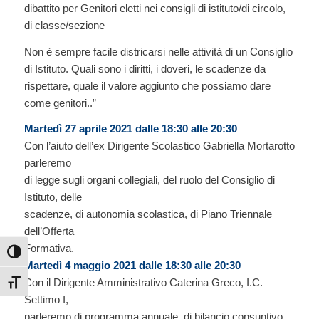
dibattito per Genitori eletti nei consigli di istituto/di circolo,
di classe/sezione
Non è sempre facile districarsi nelle attività di un Consiglio
di Istituto. Quali sono i diritti, i doveri, le scadenze da
rispettare, quale il valore aggiunto che possiamo dare
come genitori..”
Martedì 27 aprile 2021 dalle 18:30 alle 20:30
Con l’aiuto dell’ex Dirigente Scolastico Gabriella Mortarotto
parleremo
di legge sugli organi collegiali, del ruolo del Consiglio di
Istituto, delle
scadenze, di autonomia scolastica, di Piano Triennale
dell’Offerta
Formativa.
Attiva/disattiva alto contrasto
Martedì 4 maggio 2021 dalle 18:30 alle 20:30
Con il Dirigente Amministrativo Caterina Greco, I.C.
Attiva/disattiva dimensione testo
Settimo I,
parleremo di programma annuale, di bilancio consuntivo,