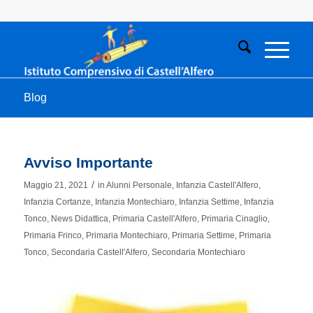
Blog
Avviso Importante
/
Maggio 21, 2021
in
Alunni Personale
,
Infanzia Castell'Alfero
,
Infanzia Cortanze
,
Infanzia Montechiaro
,
Infanzia Settime
,
Infanzia
Tonco
,
News Didattica
,
Primaria Castell'Alfero
,
Primaria Cinaglio
,
Primaria Frinco
,
Primaria Montechiaro
,
Primaria Settime
,
Primaria
Tonco
,
Secondaria Castell'Alfero
,
Secondaria Montechiaro