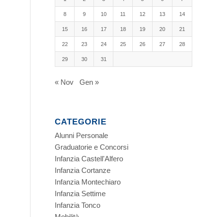
8
9
10
11
12
13
14
15
16
17
18
19
20
21
22
23
24
25
26
27
28
29
30
31
« Nov
Gen »
CATEGORIE
Alunni Personale
Graduatorie e Concorsi
Infanzia Castell'Alfero
Infanzia Cortanze
Infanzia Montechiaro
Infanzia Settime
Infanzia Tonco
Mobilità