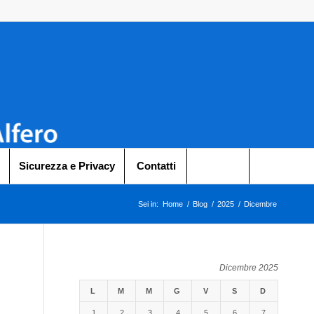
Sicurezza e Privacy
Contatti
Sei in:
Home
/
Blog
/
2025
/
Dicembre
Dicembre 2025
L
M
M
G
V
S
D
1
2
3
4
5
6
7